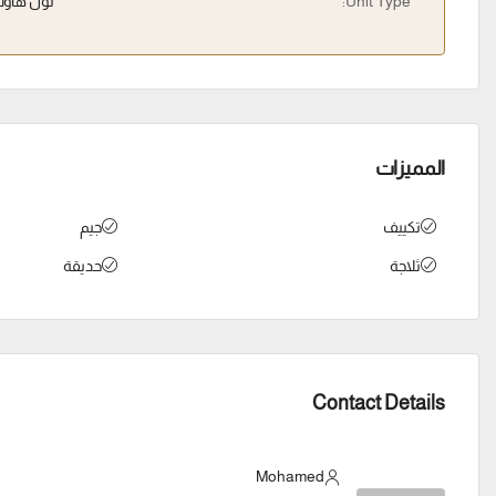
Unit Type:
تون هاو
المميزات
تكييف
جيم
ثلاجة
حديقة
Contact Details
Mohamed