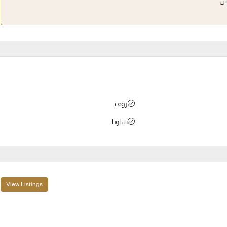
س
روف
ساونا
View Listings