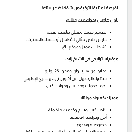
الفرصة المثالية للترقية من شقة لضهر بيتك!
تاون هاوس بمواصفات مثالية:
تصميم حديث وعملي يناسب العيلة
جاردن خاص مثالي للأطفال أو جلسات الاسترخاء
تشطيب مميز وموقع راقٍ
موقع استراتيجي في الشيخ زايد:
دقايق من هايبر وان ومحور 26 يوليو
سهولة الوصول من أكتوبر، زايد، والدائري الإقليمي
بجوار خدمات ومدارس ومولات كبرى
مميزات كمبوند مونتانيا:
لاندسكيب واسع وخدمات متكاملة
أمن وحراسة 24 ساعة
خصوصية وهدوء
بيئة مثالية للسكن الراقي أو الاستثمار طويل الأجل