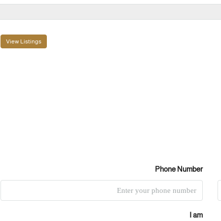
View Listings
Phone Number
I am