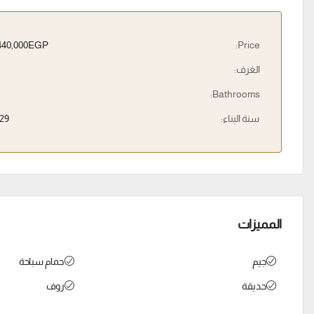
7,440,000EGP
Price:
الغرف:
Bathrooms:
سنة البناء:
29
المميزات
جيم
حمام سباحة
حديقة
روف