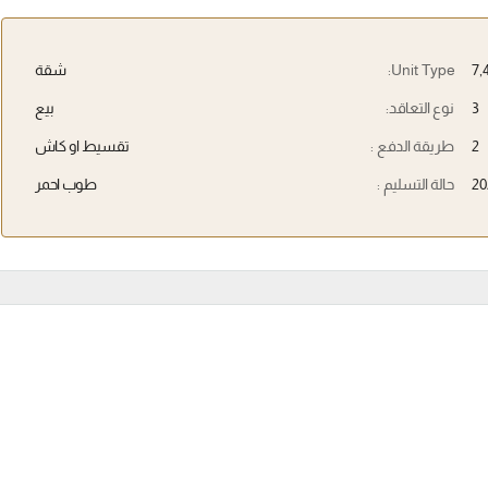
Unit Type:
شقة
3
نوع التعاقد:
بيع
2
طريقة الدفع :
تقسيط او كاش
20
حالة التسليم :
طوب احمر