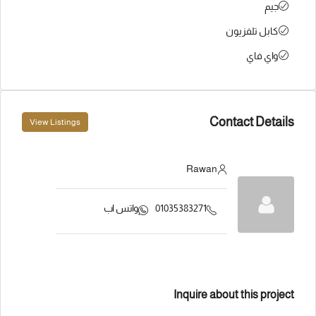
جيم
كابل تلفزيون
واي فاي
Contact Details
View Listings
Rawan
01035383271
واتس اب
Inquire about this project