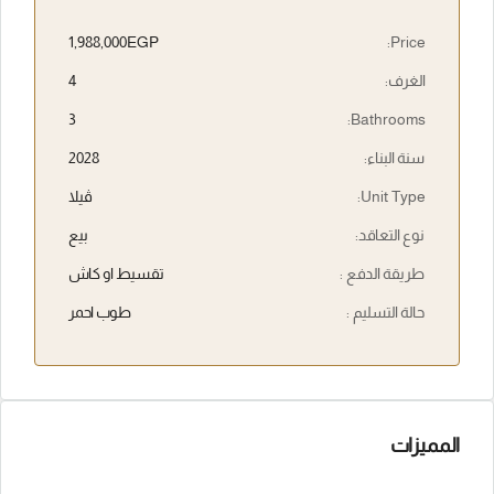
1,988,000EGP
Price:
الغرف:
4
3
Bathrooms:
سنة البناء:
2028
Unit Type:
ڤيلا
نوع التعاقد:
بيع
طريقة الدفع :
تقسيط او كاش
حالة التسليم :
طوب احمر
المميزات