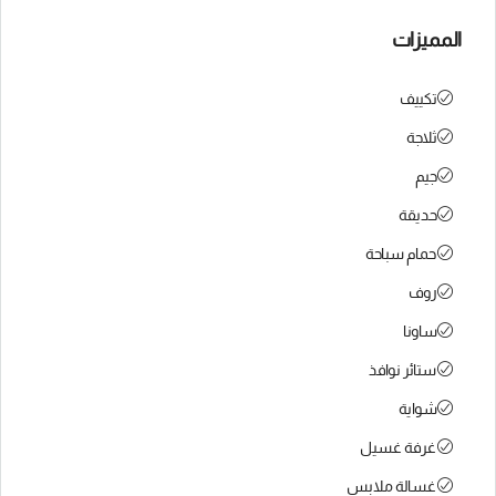
المميزات
تكييف
ثلاجة
جيم
حديقة
حمام سباحة
روف
ساونا
ستائر نوافذ
شواية
غرفة غسيل
غسالة ملابس