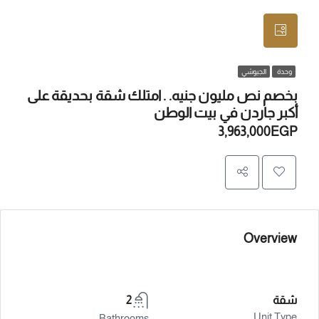
وحدة
الجيوشي
بخصم نص مليون جنيه. . امتلك شقة بحديقة على
أكبر جاردن في بيت الوطن
3,963,000EGP
Overview
شقة
2
Unit Type
Bathrooms