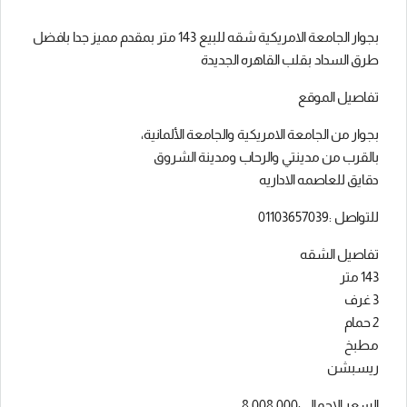
بجوار الجامعة الامريكية شقه للبيع 143 متر بمقدم مميز جدا بافضل
طرق السداد بقلب القاهره الجديدة
تفاصيل الموقع
بجوار من الجامعة الامريكية والجامعة الألمانية،
بالقرب من مدينتي والرحاب ومدينة الشروق
دقايق للعاصمه الاداريه
للتواصل :01103657039
تفاصيل الشقه
143 متر
3 غرف
2 حمام
مطبخ
ريسبشن
السعر الاجمالي:8,008,000