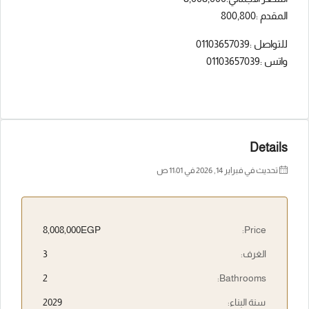
المقدم :800,800
للتواصل :01103657039
واتس :01103657039
Details
تحديث في فبراير 14, 2026 في 11:01 ص
8,008,000EGP
Price:
الغرف:
3
2
Bathrooms:
سنة البناء:
2029