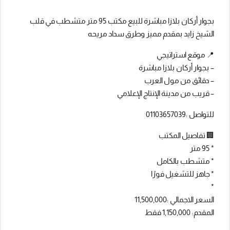
بجوار أركان بلازا مباشرة للبيع مكتب 95 متر متشطب في قلب
الشيخ زايد بمقدم مميز وطرق سداد مريحه
📍 موقع استراتيجي
– بجوار أركان بلازا مباشرة
– دقائق من مول العرب
– قريب من مدينة الإنتاج الإعلامي
للتواصل :01103657039
🏢 تفاصيل المكتب
* 95 متر
* متشطب بالكامل
* جاهز للتشغيل فورًا
*
السعر الاجمالي :11,500,000
المقدم: 1,150,000 فقط