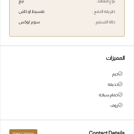
نوع التعاقد:
بيع
طريقة الدفع :
تقسيط او كاش
حالة التسليم :
سوبر لوكس
المميزات
جيم
حديقة
حمام سباحة
روف
Contact Details
View Listings