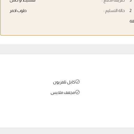
3
طريقة الدفع :
تقسيط او كاش
2
حالة التسليم :
طوب احمر
ة
كابل تلفزيون
مجفف ملابس