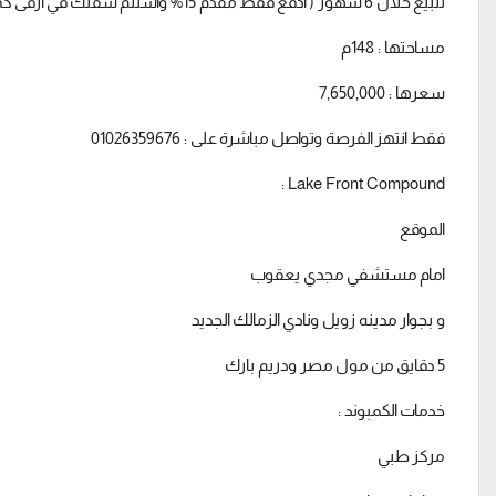
للبيع خلال 6 شهور ( ادفع فقط مقدم 15% واستلم شقتك في ارقى كمبوند بجوار مدينة زويل للعلوم )
مساحتها : 148م
سعرها : 7,650,000
فقط انتهز الفرصة وتواصل مباشرة على : 01026359676
Lake Front Compound :
الموقع
امام مستشفي مجدي يعقوب
و بجوار مدينه زويل ونادي الزمالك الجديد
5 دقايق من مول مصر ودريم بارك
خدمات الكمبوند :
مركز طبي