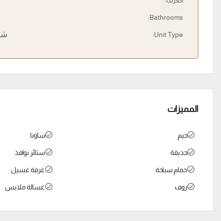
الغرف:
Bathrooms:
Unit Type:
شق
المميزات
جيم
ساونا
حديقة
ستائر نوافذ
حمام سباحة
غرفة غسيل
روف
غسالة ملابس