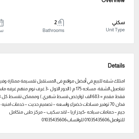
Overview
سكني
2
Unit Type
Bathrooms
سنة
Details
امتلك شقه للبيع في أفضل مواقع فى المستقبل تقسيمة ممتازة وفي
تفاصيل الشقة: مساحه 175 م ( الدور الاول -3 غرف نوم منهم غرفه ماستر -رسبشن قطعتين -2 حمام – مطبخ كبير)
فقط مقدم = 683 الف (وارخص قسط شهري ) ومممكن تقسط كل 3 شهور
فدان 70 توفير مساحات خضراء واسعه – تصميم حديث – خدمات امني
جيم – حمامات سباحه -كيدز اريا – لاند سكيب – مركز طبى متكامل
للتواصل01035435606 للواتساب01035435606