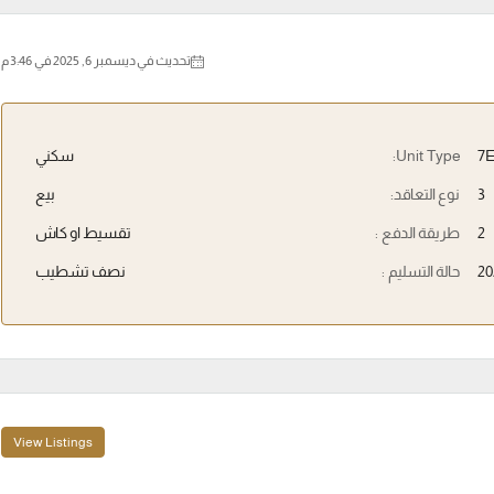
تحديث في ديسمبر 6, 2025 في 3:46 م
7
Unit Type:
سكني
3
نوع التعاقد:
بيع
2
طريقة الدفع :
تقسيط او كاش
20
حالة التسليم :
نصف تشطيب
View Listings