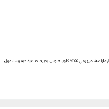
على البحر مباشرة، مفيش مراحل على الجبل، جنب مارينا الجلالة وبنزينة الإمارات، شاطئ رملي 100%، كلوب هاوس، بحيرات صناعية، جيم وسبا، مول