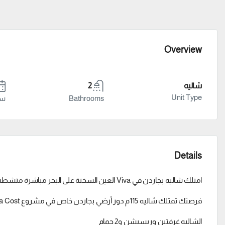
Overview
شاليه
2
Unit Type
Bathrooms
سنة
Details
امتلك شاليه بجاردن في Viva العين السخنة على البحر مباشرة متشطب بالكامل واستلام فوري
فرصتك تمتلك شاليه 115م دور أرضي بجاردن خاص في مشروع Viva Cost الجلالة، في موقع مميز قدام البحر على طول، وكمان شايف حمام السباحة.
الشاليه غرفتين وريسبشن و2 حمام