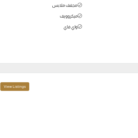
مجفف ملابس
ميكروويف
واي فاي
View Listings