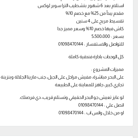
استلام بعد 6 شهور بتشطيب الترا سوبر لوكس
مقدم يبدأ من 25% مع خصم 10%
تقسيط مريح على 4 سنين
كاش فيها خصم 10% وسعر مميز جدا
بسعر : 5،500،000
للتواصل والاستفسار : 01098470144
كل الوحدات بادارة فندقية كاملة
مميزات المشروع :
تجاري كبير، جاهز للمعاينة على الطبيعة
لو عايز تعيش جو البحر الحقيقي وتستلم قريب، دي فرصتك.
اتصل علي : 01098470144
او من خلال واتس اب : 01098470144