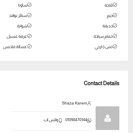
ثلاجة
ساونا
جيم
ستائر نوافذ
حديقة
شواية
حمام سباحة
غرفة غسيل
دش خارجي
غسالة ملابس
Contact Details
Shaza Karem
01098470144
واتس اب