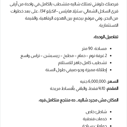
فرصتك دلوقتي تمتلك شاليه متشطب بالكامل في واحدة من أرقى
قرى الساحل الشمالي،
ستيلا هايتس – الكيلو 134
، على بعد خطوات
من البحر، وفي موقع بيجمع بين الهدوء، الرفاهية، والقيمة
الاستثمارية.
تفاصيل الوحدة:
مساحة: 90 متر
2 غرفة نوم – حمام – مطبخ – ريسبشن – تراس واسع
تشطيب كامل جاهز للاستلام
إطلالة مميزة وجو صيفي طول السنة
السعر:
6,000,000 جنيه
المقدم:
10% فقط، والباقي بأقساط مريحة
المكان مش مجرد شاليه… ده منتجع متكامل فيه:
شاطئ خاص
خدمات فندقية
حمامات سباحة