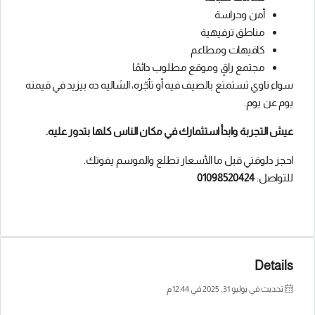
أمن وحراسة
مناطق ترفيهية
كافيهات ومطاعم
مجتمع راقٍ وموقع مطلوب دائمًا
سواء ناوي تستمتع بالصيف فيه أو تأجّره، الشاليه ده بيزيد في قيمته
يوم عن يوم.
عيش التجربة وابدأ استثمارك في مكان الناس كلها بتدور عليه.
احجز دلوقتي قبل ما الأسعار تطلع والموسم يفوتك.
للتواصل:
01098520424
Details
تحديث في يوليو 31, 2025 في 12:44 م