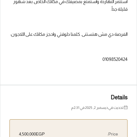
استثمر النهاردة واستمتع بمصيفك في مكانك الخاص بعد شهور
قليلة جداً.
الفرصة دي مش هتستنى. كلمنا دلوقتي واحجز مكانك على اللاجون:
01098520424
Details
تحديث في ديسمبر 2, 2025 في 2:31 م
4,500,000EGP
Price: