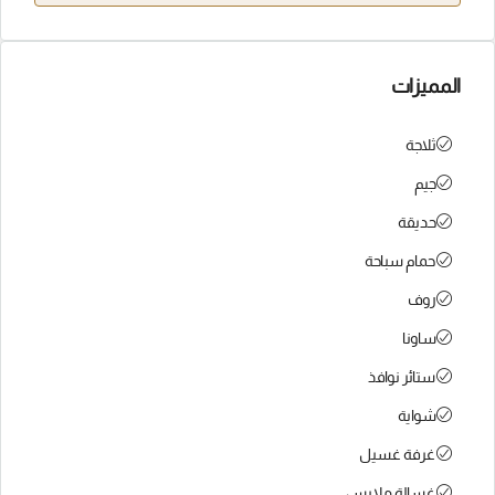
المميزات
ثلاجة
جيم
حديقة
حمام سباحة
روف
ساونا
ستائر نوافذ
شواية
غرفة غسيل
غسالة ملابس