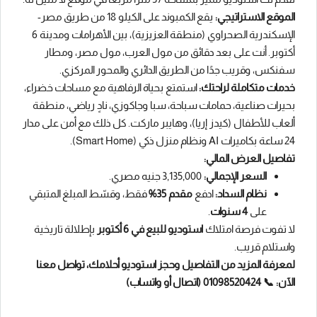
الموقع الاستراتيجي:
يقع الكمبوند على الكيلو 18 من طريق مصر-
الإسكندرية الصحراوي (منطقة العزيزية)، بين الأهرامات ومدينة 6
أكتوبر. أنت على بعد دقائق من مول العرب، مول مصر، ومطار
سفنكس، وقريب جدًا من الطريق الدائري والمحور المركزي.
خدمات متكاملة لراحتك:
استمتع بحياة الرفاهية مع مساحات خضراء،
بحيرات صناعية، حمامات سباحة، سبا وجاكوزي، نادٍ رياضي، منطقة
ألعاب للأطفال (كيدز إريا)، وهايبر ماركت. كل ذلك مع أمن على مدار
24 ساعة بكاميرات AI ونظام منزل ذكي (Smart Home).
تفاصيل العرض المالي:
السعر الإجمالي:
3,135,000 جنيه مصري.
نظام السداد:
ادفع
مقدم 35%
فقط، وقسّط المبلغ المتبقي
على
4 سنوات
.
لا تفوت فرصة امتلاك
استوديو للبيع في 6 أكتوبر
بإطلالة تاريخية
واستلام قريب.
لمعرفة المزيد من التفاصيل وحجز استوديو أحلامك، تواصل معنا
الآن:
📞 01098520424 (اتصال أو واتساب)