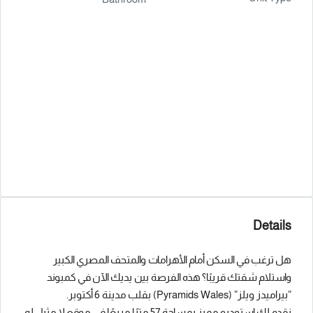
Details
هل ترغب في السكن أمام الأهرامات والمتحف المصري الكبير
واستلام شقتك قريبًا؟ هذه الفرصة بين يديك الآن في كمبوند
”بيراميدز ويلز” (Pyramids Wales) بقلب مدينة 6 أكتوبر.
نقدم لك استوديو مميز بمساحة 57 مترًا مربعًا في موقع لا مثيل له.