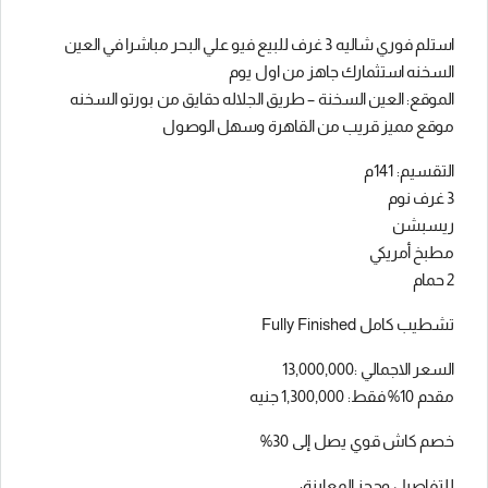
استلم فوري شاليه 3 غرف للبيع فيو علي البحر مباشرا في العين
السخنه استثمارك جاهز من اول يوم
الموقع: العين السخنة – طريق الجلاله دقايق من بورتو السخنه
موقع مميز قريب من القاهرة وسهل الوصول
التقسيم: 141م
3 غرف نوم
ريسبشن
مطبخ أمريكي
2 حمام
تشطيب كامل Fully Finished
السعر الاجمالي :13,000,000
مقدم 10% فقط: 1,300,000 جنيه
خصم كاش قوي يصل إلى 30%
للتفاصيل وحجز المعاينة: