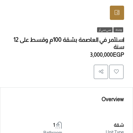
وحدة
سي سي آر
استثمر في العاصمة بشقة 100م وقسط على 12
سنة
3,000,000EGP
Overview
شقة
1
Unit Type
Bathroom