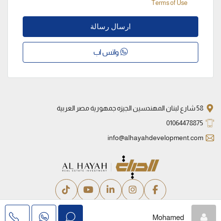
Terms of Use
ارسال رسالة
واتس اب
58 شارع لبنان المهندسين الجيزه جمهورية مصر العربية
01064478875
info@alhayahdevelopment.com
سياسة الخصوصية
الشروط والأحكام
Mohamed