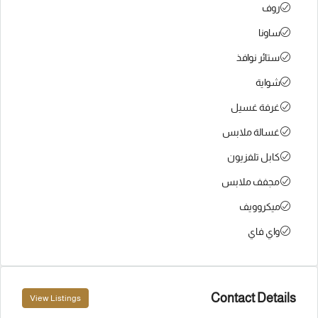
روف
ساونا
ستائر نوافذ
شواية
غرفة غسيل
غسالة ملابس
كابل تلفزيون
مجفف ملابس
ميكروويف
واي فاي
Contact Details
View Listings