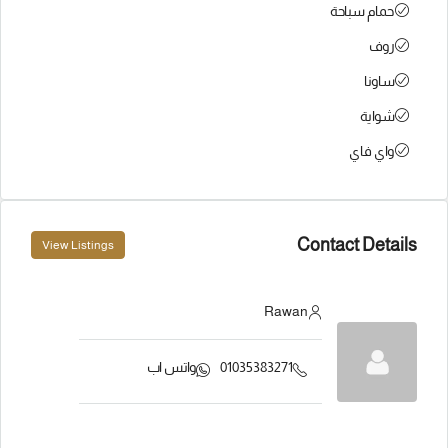
حمام سباحة
روف
ساونا
شواية
واي فاي
Contact Details
View Listings
Rawan
01035383271
واتس اب