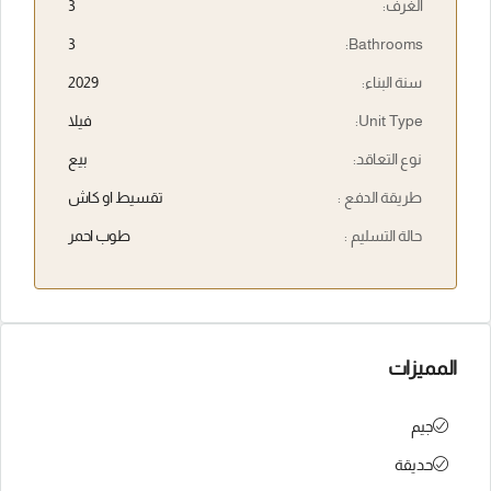
الغرف:
3
3
Bathrooms:
سنة البناء:
2029
Unit Type:
فيلا
نوع التعاقد:
بيع
طريقة الدفع :
تقسيط او كاش
حالة التسليم :
طوب احمر
المميزات
جيم
حديقة