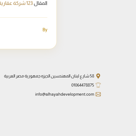
المقال
123 شركة عقارية تتفاوض مع «الإسكان» لتسوية أوضاعها بالساحل الشمالى
By
58 شارع لبنان المهندسين الجيزه جمهورية مصر العربية
01064478875
info@alhayahdevelopment.com