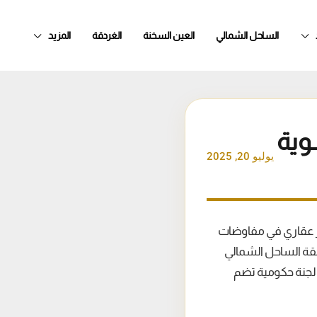
الساحل الشمالي
العين السخنة
الغردقة
المزيد
وية
يوليو 20, 2025
 مهَل زمنية وتسعير جديد دخلت 123 شركة تطوير عقاري في مفاوضات
طقة الساحل الشمالي
 لجنة حكومية تضم