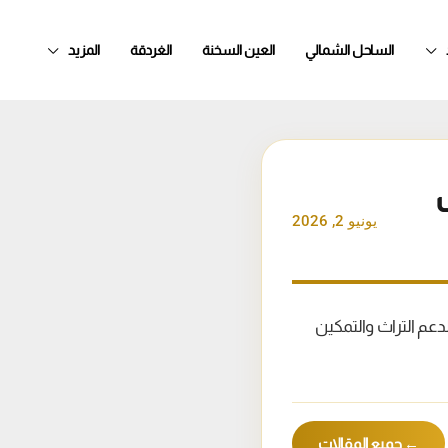
الساحل الشمالي
العين السخنة
الغردقة
المزيد
يونيو 2, 2026
مكتبة الإسكندرية معرض “ديارنا” للحرف اليدوية في الفترة من 15 إلى 19 يونيو 2026، لدعم التراث والتمكين
← جميع المقالات