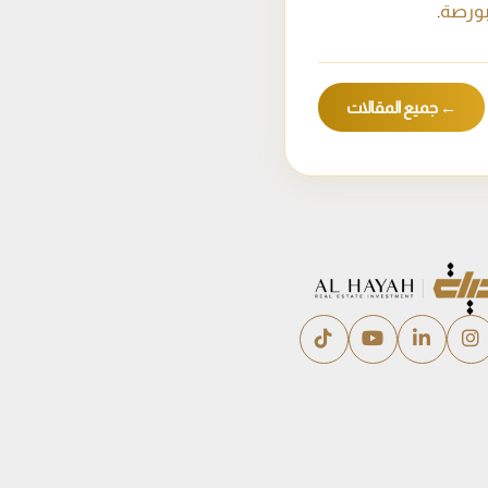
لبورصة
.
← جميع المقالات