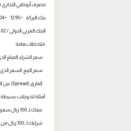
مصرف أبوظبي التجاري (ADCB) ~12.70 ~13.05
بنك البركة ~12.95 ~13.04
البنك العربي الدولي / AAIB ~12.99 ~13.02
ملاحظات هامة
سعر الشراء: المبلغ الذي
سعر البيع: السعر الذي تط
الفارق (Spread) بين الشراء والبيع يتراوح عادة بين 0.05 و0.10 جنيه مصري.
أمثلة لتحويلات بسيطة
بيعك لـ 100 ريال سعودي للبنك الأهلي (~12.98 شراء) يعني أنك ستحصل على حوالي 1,298 ج.م
شراءك لـ 100 ريال من بنك الإسكندرية (~13.05 بيع) يعني إنفاق حوالي 1,305 ج.م