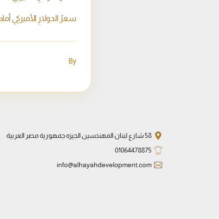
سعرُ الدولارِ الأميركيِ أمام الجنيه ا
By
58 شارع لبنان المهندسين الجيزه جمهورية مصر العربية
01064478875
info@alhayahdevelopment.com