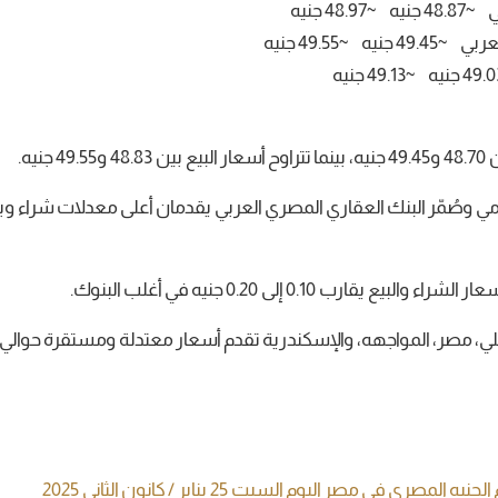
4 جنيه
ه ~49.55 جنيه
جنيه.
صُمّر البنك العقاري المصري العربي يقدمان أعلى معدلات شراء وبي
ر، المواجهه، والإسكندرية تقدم أسعار معتدلة ومستقرة حوالي 48.73 شراء و48.84 بيع.
المصري في مصر اليوم السبت 25 يناير / كانون الثاني 2025