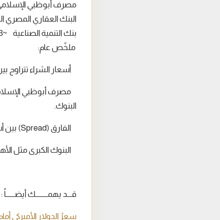
مصرف أبوظبي الإسلامي ~48.87 جنيه ~8.97
البنك العقاري المصري العربي ~49.45 جني
بنك التنمية الصناعية ~49.03 جنيه ~49.13 جنيه
ملخّص عام:
أسعار الشراء تتراوح بين 48.70 و49.45 جنيه، بينما تتراوح أسعار البيع بين 48.83 و49.55 
مصرف أبوظبي الإسلامي و
البنوك.
الفارق (Spread) بين أسعار الشراء والبيع يقارب 0.10 إلى 0.20 جنيه في أغلب البنوك.
البنوك الكبرى مثل الأهلي، مص
قـــد يهمــــــــك أيضــــــاُ :
سعرُ الدولارِ الأميركيِ أمام الجنيه 