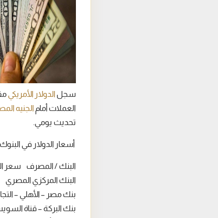
سجل
الدولار الأمريكي
مقا
العملات أمام
الجنيه الم
تحديث يومي.
أسعار الدولار في البنوك 
البنك / المصرف سعر الش
البنك المركزي المصري ~48.71 جنيه ~48.84 جن
بنك مصر – الأهلي – التجاري الدولي (CIB) ~48.73 – 48.75 
بنك البركة – قناة السويس – الإسكندرية ~8.72