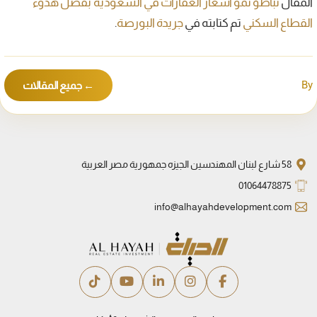
المقال
تباطؤ نمو أسعار العقارات في السعودية بفضل هدوء
القطاع السكني
تم كتابته في
جريدة البورصة
.
By
← جميع المقالات
58 شارع لبنان المهندسين الجيزه جمهورية مصر العربية
01064478875
info@alhayahdevelopment.com