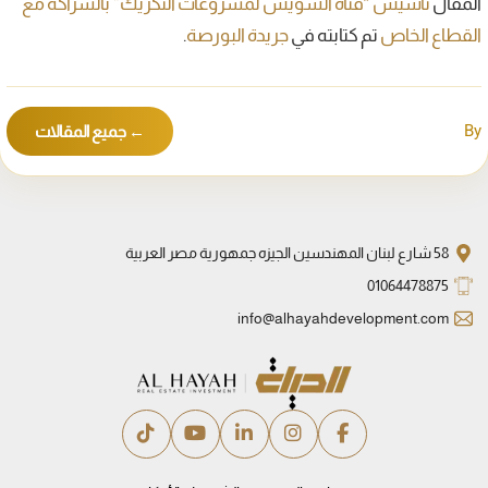
المقال
تأسيس “قناة السويس لمشروعات التكريك” بالشراكة مع
القطاع الخاص
تم كتابته في
جريدة البورصة
.
By
← جميع المقالات
58 شارع لبنان المهندسين الجيزه جمهورية مصر العربية
01064478875
info@alhayahdevelopment.com