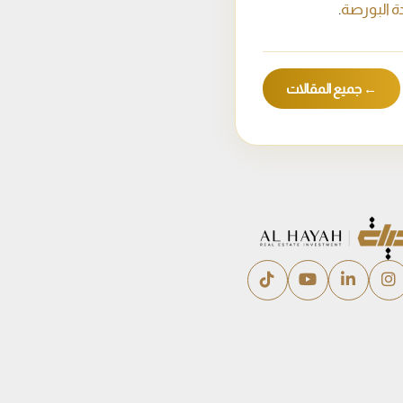
ة البورصة
.
← جميع المقالات