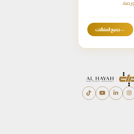
بورصة
.
← جميع المقالات