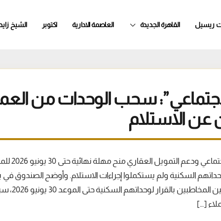
ت ريسيل
القاهرة الجديدة
العاصمة الادارية
اكتوبر
الشيخ زايد
اجتماعي”: سحب الوحدات من العمل
 عن الاستلام
قرر صندوق الإسكا
تهم السكنية ولم يستكملوا إجراءات الاستلام. وأوضح الصندوق في بيان ا
حال عدم استلام الم
اء […]