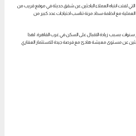
ر شركة Eagles يعتبر من المشروعات التي لفتت انتباه العملاء الباحثين عن شقق حديثة في موقع قريب من
العملية مع انظمة سداد مرنة تناسب احتياجات عدد كبير من
S ارتفع بشكل واضح خلال اخر سنوات بسبب زيادة الاقبال على السكن في غرب القاهرة. لهذا
 العملاء الباحثين عن مستوى معيشة هادئ مع فرصة جيدة للاستثمار العقاري