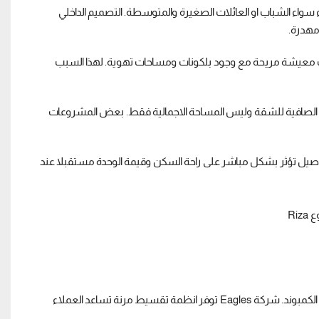
اء سواء الشباب او العائلات الصغيرة والمتوسطة. التصميم الداخلي
مهدرة.
ت معيشة مريحة مع وجود بلكونات ومساحات تهوية. لهذا السبب
الصافية للشقة وليس المساحة الاجمالية فقط. بعض المشروعات
فاصيل تؤثر بشكل مباشر على راحة السكن وقيمة الوحدة مستقبلا عند
اسعار مشروع Riza تختلف حسب مساحة الوحدة والدور وموقع الشقة داخل الكمبوند. شركة Eagles توفر انظمة تقسيط مرنة تساعد العملاء