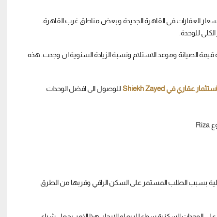
اد بشكل كبير بسبب ارتفاع اسعار العقارات في القاهرة الجديدة وبعض مناطق غرب القاهرة.
كلي للوحدة.
قيمة الصيانة وموعد الاستلام ونسبة الزيادة السنوية ان وجدت. هذه
ستثمار عقاري في Shiekh Zayed
للوصول الى افضل الوحدات
حالية بسبب الطلب المستمر على السكن الراقي وقربها من الطرق
لى الوحدات السكنية سواء للبيع او الايجار. هذا الامر يجعل شراء